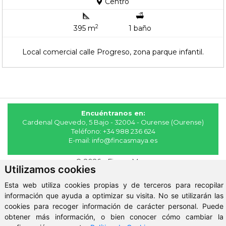
Centro
2
395 m
1 baño
Local comercial calle Progreso, zona parque infantil.
Encuéntranos en:
Cardenal Quevedo, 5 Bajo - 32004 - Ourense (Ourense)
Teléfono:
+34 988 236 624
E-mail:
info@fincasmaya.es
© 2026 - Fincas Maya
Utilizamos cookies
Aviso Legal
-
Política de Privacidad
-
ClickViviendas
Esta web utiliza cookies propias y de terceros para recopilar
información que ayuda a optimizar su visita. No se utilizarán las
cookies para recoger información de carácter personal. Puede
obtener más información, o bien conocer cómo cambiar la