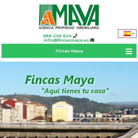
988 236 624
info@fincasmaya.es
Fincas Maya