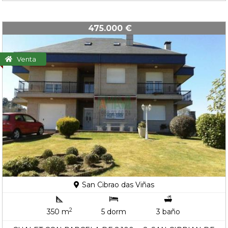
475.000 €
Venta
San Cibrao das Viñas
2
350 m
5 dorm
3 baño