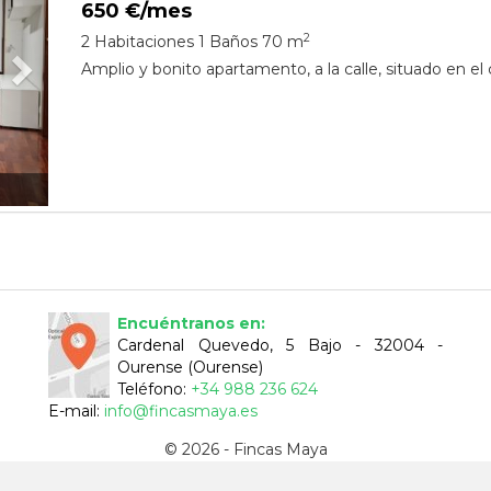
650 €/mes
2
2 Habitaciones
1 Baños
70 m
Amplio y bonito apartamento, a la calle, situado en el c
Encuéntranos en:
Cardenal Quevedo, 5 Bajo - 32004 -
Ourense (Ourense)
Teléfono:
+34 988 236 624
E-mail:
info@fincasmaya.es
© 2026 - Fincas Maya
Aviso Legal
-
Política de Privacidad
-
ClickViviendas