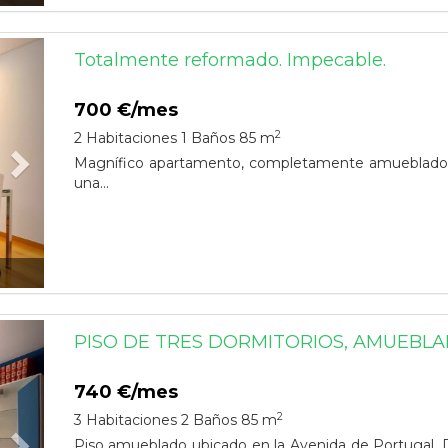
Next
Totalmente reformado. Impecable.
700 €/mes
2
2 Habitaciones
1 Baños
85 m
Magnífico apartamento, completamente amueblado, s
una...
Next
PISO DE TRES DORMITORIOS, AMUEBLA
740 €/mes
2
3 Habitaciones
2 Baños
85 m
Piso amueblado ubicado en la Avenida de Portugal. Di