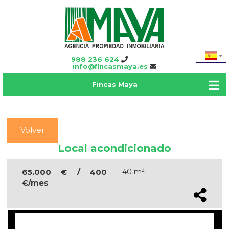
988 236 624
info@fincasmaya.es
Fincas Maya
Volver
Local acondicionado
2
65.000 € / 400
40 m
€/mes