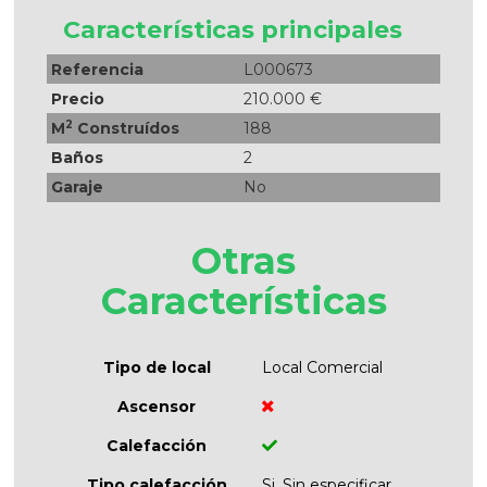
Características principales
Referencia
L000673
Precio
210.000 €
2
M
Construídos
188
Baños
2
Garaje
No
Otras
Características
Tipo de local
Local Comercial
Ascensor
Calefacción
Tipo calefacción
Si, Sin especificar