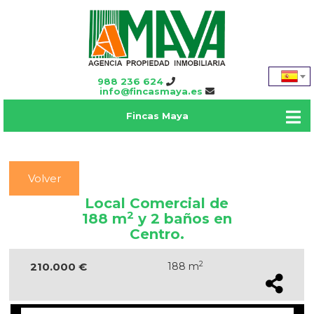
988 236 624
info@fincasmaya.es
Fincas Maya
Volver
Local Comercial de
2
188 m
y 2 baños en
Centro.
2
210.000 €
188 m