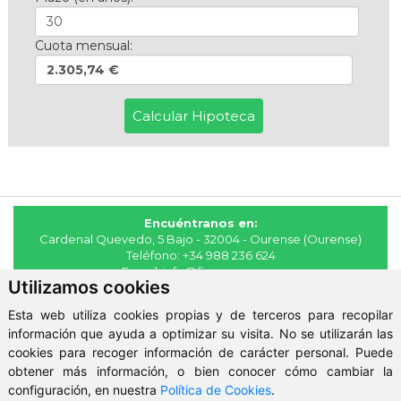
Cuota mensual:
2.305,74 €
Encuéntranos en:
Cardenal Quevedo, 5 Bajo - 32004 - Ourense (Ourense)
Teléfono:
+34 988 236 624
E-mail:
info@fincasmaya.es
Utilizamos cookies
© 2026 - Fincas Maya
Esta web utiliza cookies propias y de terceros para recopilar
Aviso Legal
-
Política de Privacidad
-
ClickViviendas
información que ayuda a optimizar su visita. No se utilizarán las
cookies para recoger información de carácter personal. Puede
obtener más información, o bien conocer cómo cambiar la
configuración, en nuestra
Política de Cookies
.