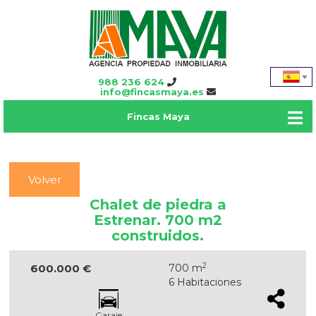
988 236 624
info@fincasmaya.es
Fincas Maya
Volver
Chalet de piedra a
Estrenar. 700 m2
construidos.
2
600.000 €
700 m
6 Habitaciones
Garaje