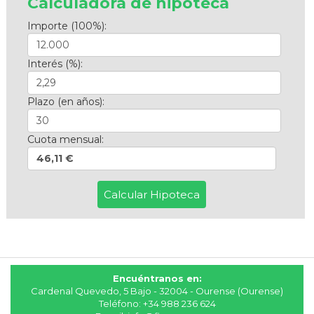
Calculadora de hipoteca
Importe (100%):
Interés (%):
Plazo (en años):
Cuota mensual:
46,11 €
Encuéntranos en:
Cardenal Quevedo, 5 Bajo - 32004 - Ourense (Ourense)
Teléfono:
+34 988 236 624