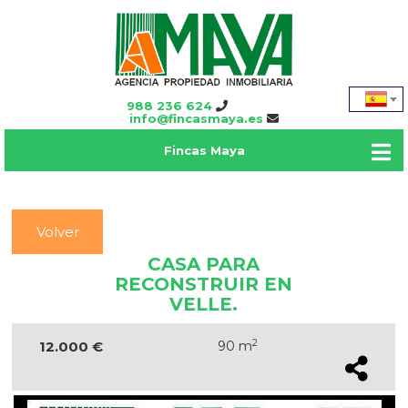
988 236 624
info@fincasmaya.es
Fincas Maya
Volver
CASA PARA
RECONSTRUIR EN
VELLE.
2
12.000 €
90 m