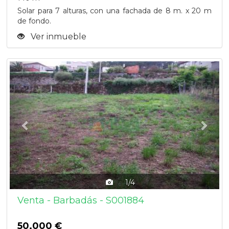
Solar para 7 alturas, con una fachada de 8 m. x 20 m
de fondo.
Ver inmueble
Previous
Next
1/4
Venta - Barbadás - S001884
50.000 €