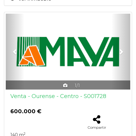
Previous
Next
1/1
Venta - Ourense - Centro - S001728
600.000 €
Compartir
2
140 m