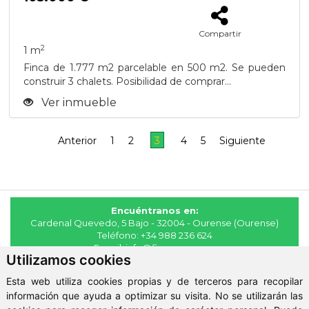
Compartir
2
1 m
Finca de 1.777 m2 parcelable en 500 m2. Se pueden
construir 3 chalets. Posibilidad de comprar...
Ver inmueble
Anterior
1
2
3
4
5
Siguiente
Encuéntranos en:
Cardenal Quevedo, 5 Bajo - 32004 - Ourense (Ourense)
Teléfono:
+34 988 236 624
E-mail:
info@fincasmaya.es
Utilizamos cookies
© 2026 - Fincas Maya
Esta web utiliza cookies propias y de terceros para recopilar
Aviso Legal
-
Política de Privacidad
-
ClickViviendas
información que ayuda a optimizar su visita. No se utilizarán las