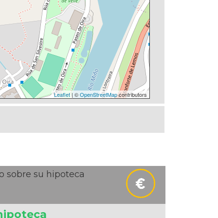
Leaflet
| ©
OpenStreetMap
contributors
o sobre su hipoteca
hipoteca