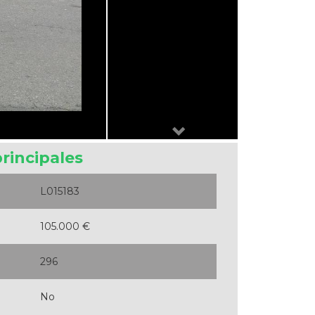
Next
principales
L015183
105.000 €
296
No