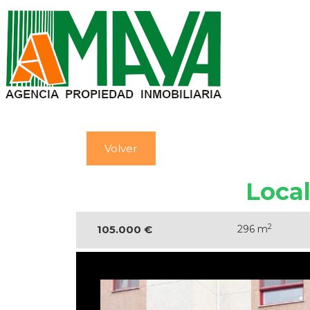
Volver
Loca
2
105.000 €
296 m