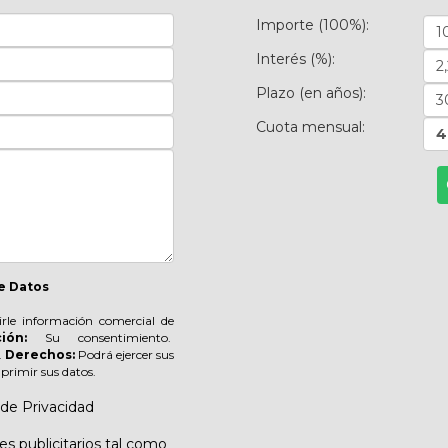
Importe (100%):
Interés (%):
Plazo (en años):
Cuota mensual:
4
e Datos
irle información comercial de
ión:
Su consentimiento.
.
Derechos:
Podrá ejercer sus
suprimir sus datos.
 de Privacidad
s publicitarios tal como