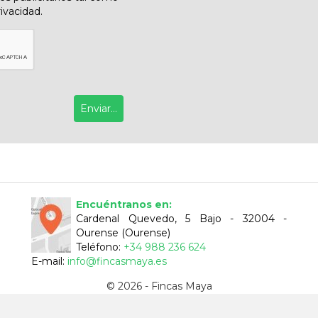
rivacidad.
Encuéntranos en:
Cardenal Quevedo, 5 Bajo - 32004 -
Ourense (Ourense)
Teléfono:
+34 988 236 624
E-mail:
info@fincasmaya.es
© 2026 - Fincas Maya
Aviso Legal
-
Política de Privacidad
-
ClickViviendas