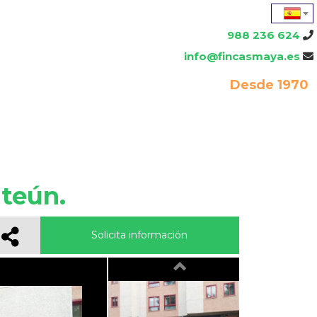
988 236 624
info@fincasmaya.es
Desde 1970
teún.
Solicita información
Previous