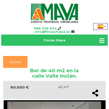
988 236 624
info@fincasmaya.es
Fincas Maya
Volver
Bar de 40 m2 en la
calle Valle Inclán.
2
60.000 €
40 m