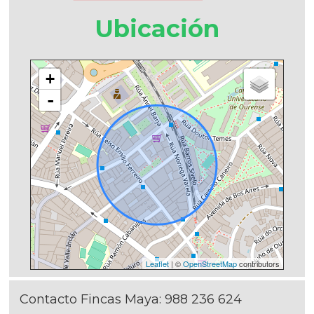
Ubicación
+
-
Leaflet
| ©
OpenStreetMap
contributors
Contacto Fincas Maya:
988 236 624