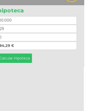
hipoteca
84,29 €