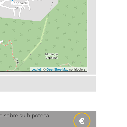
Leaflet
| ©
OpenStreetMap
contributors
o sobre su hipoteca