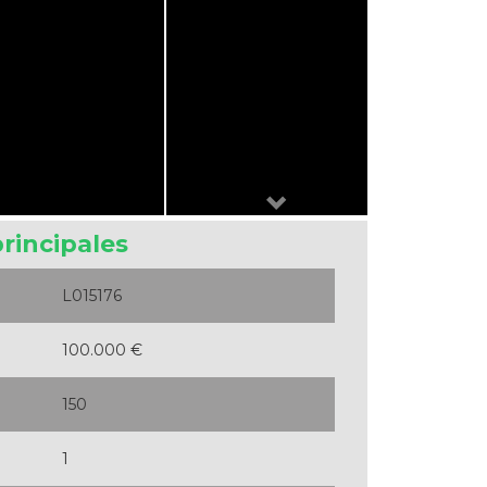
Next
principales
L015176
100.000 €
150
1