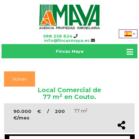
988 236 624
info@fincasmaya.es
Fincas Maya
Volver
Local Comercial de
2
77 m
en Couto.
2
90.000 € / 200
77 m
€/mes