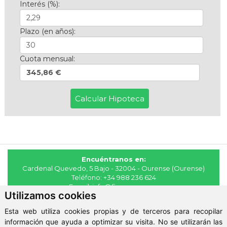
Interés (%):
Plazo (en años):
Cuota mensual:
345,86 €
Encuéntranos en:
Cardenal Quevedo, 5 Bajo - 32004 - Ourense (Ourense)
Teléfono:
+34 988 236 624
E-mail:
info@fincasmaya.es
Utilizamos cookies
© 2026 - Fincas Maya
Esta web utiliza cookies propias y de terceros para recopilar
Aviso Legal
-
Política de Privacidad
-
ClickViviendas
información que ayuda a optimizar su visita. No se utilizarán las