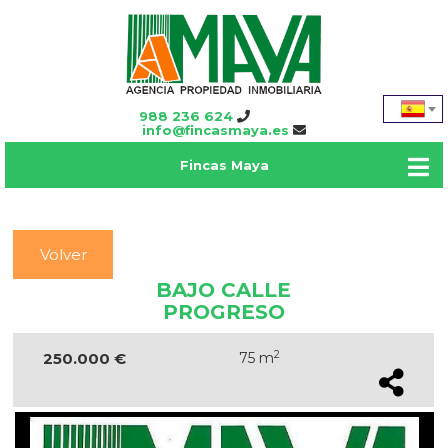
988 236 624
info@fincasmaya.es
Fincas Maya
Volver
BAJO CALLE
PROGRESO
2
250.000 €
75 m