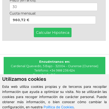
Plazo (en años):
Cuota mensual:
960,72 €
Encuéntranos en:
Cardenal Quevedo, 5 Bajo - 32004 - Ourense (Ourense)
Teléfono:
+34 988 236 624
E-mail:
info@fincasmaya.es
Utilizamos cookies
© 2026 - Fincas Maya
Esta web utiliza cookies propias y de terceros para recopilar
Aviso Legal
-
Política de Privacidad
-
ClickViviendas
información que ayuda a optimizar su visita. No se utilizarán las
cookies para recoger información de carácter personal. Puede
obtener más información, o bien conocer cómo cambiar la
configuración, en nuestra
Política de Cookies
.