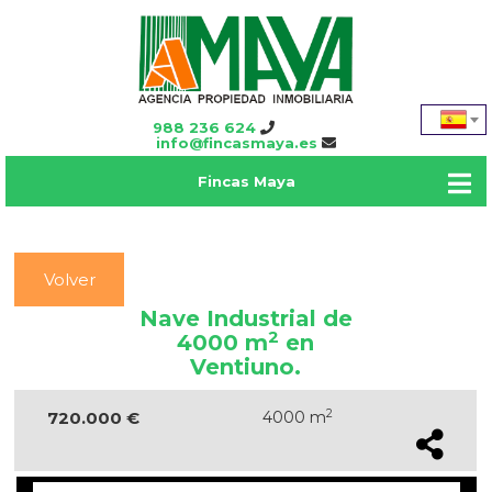
988 236 624
info@fincasmaya.es
Fincas Maya
Volver
Nave Industrial de
2
4000 m
en
Ventiuno.
2
720.000 €
4000 m