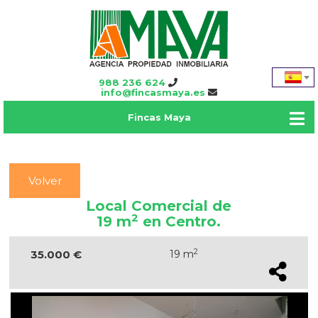
988 236 624
info@fincasmaya.es
Fincas Maya
Volver
Local Comercial de
2
19 m
en Centro.
2
35.000 €
19 m