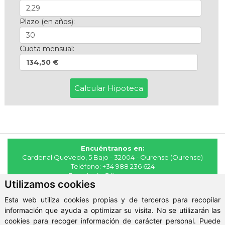
Plazo (en años):
Cuota mensual:
134,50 €
Encuéntranos en:
Cardenal Quevedo, 5 Bajo - 32004 - Ourense (Ourense)
Teléfono:
+34 988 236 624
E-mail:
info@fincasmaya.es
Utilizamos cookies
© 2026 - Fincas Maya
Esta web utiliza cookies propias y de terceros para recopilar
Aviso Legal
-
Política de Privacidad
-
ClickViviendas
información que ayuda a optimizar su visita. No se utilizarán las
cookies para recoger información de carácter personal. Puede