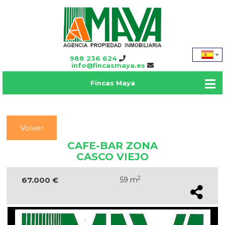
988 236 624
info@fincasmaya.es
Fincas Maya
Volver
CAFE-BAR ZONA
CASCO VIEJO
2
67.000 €
59 m