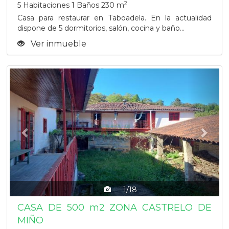
2
5 Habitaciones
1 Baños
230 m
Casa para restaurar en Taboadela. En la actualidad
dispone de 5 dormitorios, salón, cocina y baño...
Ver inmueble
Previous
Next
1/18
CASA DE 500 m2 ZONA CASTRELO DE
MIÑO