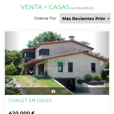
VENTA > CASAS
64 INMUEBLES
Ordenar Por:
Previous
Next
1/22
CHALET EN COLES
420.000 €