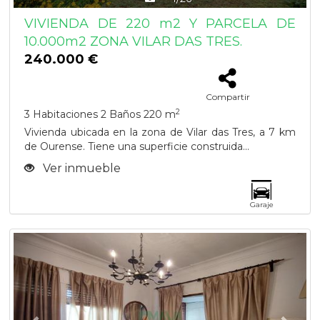
VIVIENDA DE 220 m2 Y PARCELA DE
10.000m2 ZONA VILAR DAS TRES.
240.000 €
Compartir
2
3 Habitaciones
2 Baños
220 m
Vivienda ubicada en la zona de Vilar das Tres, a 7 km
de Ourense. Tiene una superficie construida...
Ver inmueble
Garaje
Previous
Next