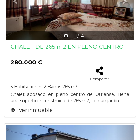
1/14
CHALET DE 265 m2 EN PLENO CENTRO
280.000 €
Compartir
2
5 Habitaciones
2 Baños
265 m
Chalet adosado en pleno centro de Ourense. Tiene
una superficie construida de 265 m2, con un jardín...
Ver inmueble
Previous
Next