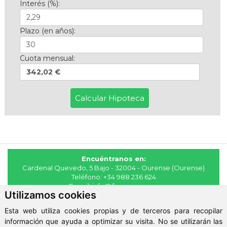
Interés (%):
Plazo (en años):
Cuota mensual:
342,02 €
Encuéntranos en:
Cardenal Quevedo, 5 Bajo - 32004 - Ourense (Ourense)
Teléfono:
+34 988 236 624
E-mail:
info@fincasmaya.es
Utilizamos cookies
© 2026 - Fincas Maya
Esta web utiliza cookies propias y de terceros para recopilar
Aviso Legal
-
Política de Privacidad
-
ClickViviendas
información que ayuda a optimizar su visita. No se utilizarán las