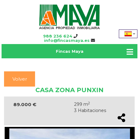
988 236 624
info@fincasmaya.es
Fincas Maya
Volver
CASA ZONA PUNXIN
2
89.000 €
299 m
3 Habitaciones