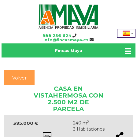
988 236 624
info@fincasmaya.es
Fincas Maya
Volver
CASA EN
VISTAHERMOSA CON
2.500 M2 DE
PARCELA
2
395.000 €
240 m
3 Habitaciones