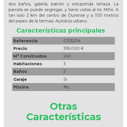
dos baños, galería, balcón y estupenda terraza. La
parcela se puede segregar, y tiene vistas al río Miño. A
tan solo 2 km del centro de Ourense y a 100 metros
del paseo de la termas. Autobús urbano.
Características principales
Referencia
C015204
Precio
395.000 €
2
M
Construídos
240
Habitaciones
3
Baños
2
Garaje
Sí
Piscina
No
Otras
Características